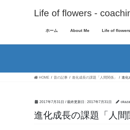
コ
ナ
ン
ビ
Life of flowers - coachi
テ
ゲ
ン
ー
ホーム
About Me
Life of flower
ツ
シ
に
ョ
移
ン
動
に
移
動
HOME
昔の記事
進化成長の課題「人間関係」
進化
2017年7月31日
/ 最終更新日 :
2017年7月31日
okazak
進化成長の課題「人間