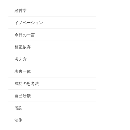
経営学
イノベーション
今日の一言
相互依存
考え方
表裏一体
成功の思考法
自己研鑽
感謝
法則