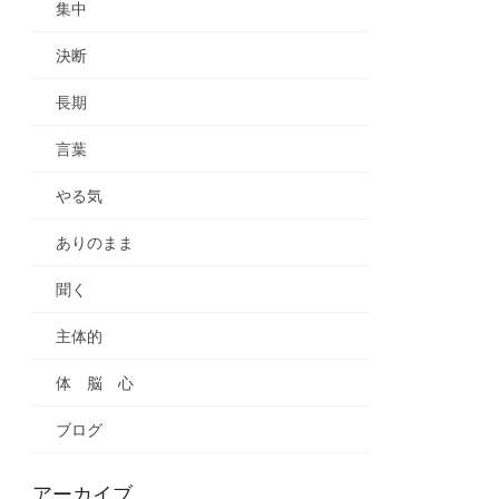
集中
決断
長期
言葉
やる気
ありのまま
聞く
主体的
体 脳 心
ブログ
アーカイブ