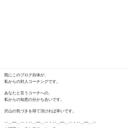
また、あなたの認識の小さな世界であり、
そこに一人で気が付くことは出来ないからです。
あなたの認識の外側からの導きが必要になります。
‥…━…‥・‥…━…‥・‥…━…‥・‥…━…‥
「なんだよ！結局、
対人コーチングを受けなきゃダメなのかよ！
セールスかよ！！」
って、ちょっと待ってください。
既にこのブログ自体が、
私からの対人コーチングです。
あなたと言うコーチへの、
私からの知恵の分かち合いです。
沢山の気づきを得て頂ければ幸いです。
‥…━…‥・‥…━…‥・‥…━…‥・‥…━…‥