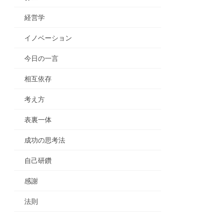
経営学
イノベーション
今日の一言
相互依存
考え方
表裏一体
成功の思考法
自己研鑽
感謝
法則