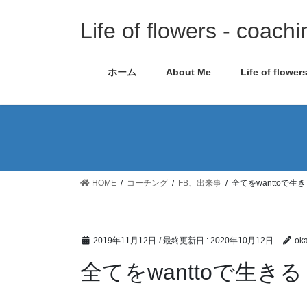
コ
ナ
ン
ビ
Life of flowers - coachi
テ
ゲ
ン
ー
ホーム
About Me
Life of flower
ツ
シ
に
ョ
移
ン
動
に
移
動
HOME
コーチング
FB、出来事
全てをwanttoで生
2019年11月12日
/ 最終更新日 :
2020年10月12日
oka
全てをwanttoで生きる