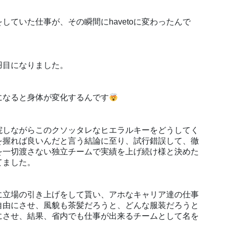
ていた仕事が、その瞬間にhavetoに変わったんで
羽目になりました。
になると身体が変化するんです
院しながらこのクソッタレなヒエラルキーをどうしてく
を握れば良いんだと言う結論に至り、試行錯誤して、徹
を一切渡さない独立チームで実績を上げ続け様と決めた
てました。
に立場の引き上げをして貰い、アホなキャリア達の仕事
自由にさせ、風貌も茶髪だろうと、どんな服装だろうと
にさせ、結果、省内でも仕事が出来るチームとして名を