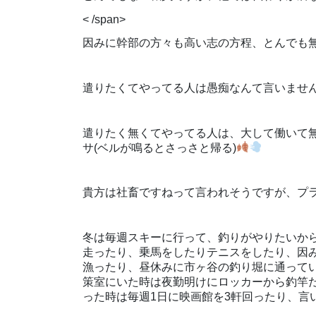
< /span>
因みに幹部の方々も高い志の方程、とんでも
遣りたくてやってる人は愚痴なんて言いませ
遣りたく無くてやってる人は、大して働いて
サ(ベルが鳴るとさっさと帰る)
貴方は社畜ですねって言われそうですが、プ
冬は毎週スキーに行って、釣りがやりたいか
走ったり、乗馬をしたりテニスをしたり、因
漁ったり、昼休みに市ヶ谷の釣り堀に通って
策室にいた時は夜勤明けにロッカーから釣竿
った時は毎週1日に映画館を3軒回ったり、言