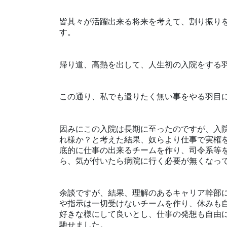
皆其々が活躍出来る将来を考えて、割り振りをし
す。
帰り道、高熱を出して、人生初の入院をする
この通り、私でも遣りたく無い事をやる羽目
因みにこの入院は長期に至ったのですが、入
れ様か？と考えた結果、奴らより仕事で実権
底的に仕事の出来るチームを作り、司令系等
ら、気が付いたら病院に行く必要が無くなっ
余談ですが、結果、理解のあるキャリア幹部
や指示は一切受けないチームを作り、休みも
好きな様にして良いとし、仕事の発想も自由
馳せました。