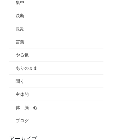
集中
決断
長期
言葉
やる気
ありのまま
聞く
主体的
体 脳 心
ブログ
アーカイブ