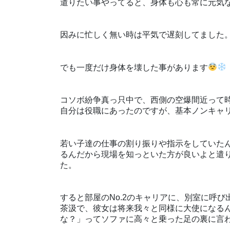
遣りたい事やってると、身体も心も常に元気
因みに忙しく無い時は平気で遅刻してました
でも一度だけ身体を壊した事があります
コソボ紛争真っ只中で、西側の空爆間近って
自分は役職にあったのですが、基本ノンキャ
若い子達の仕事の割り振りや指示をしていた
るんだから現場を知っといた方が良いよと遣
た。
すると部屋のNo.2のキャリアに、別室に呼
茶汲で、彼女は将来我々と同様に大使になる
な？」ってソファに高々と乗った足の裏に言