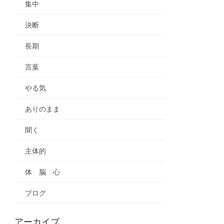
集中
決断
長期
言葉
やる気
ありのまま
聞く
主体的
体 脳 心
ブログ
アーカイブ