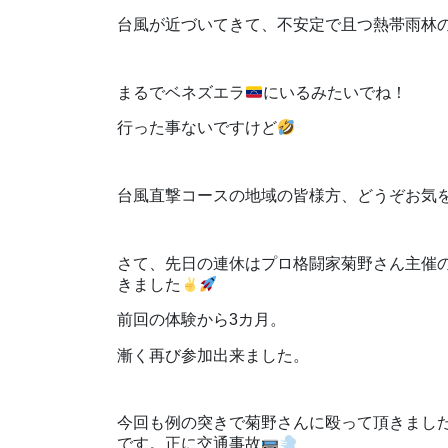
台風が近づいてきて、不安定で且つ熱帯雨林
まるでベネズエラ
にいるみたいでね！
行った事ないですけど
台風直撃コースの地域の皆様方、どうぞお気
さて、先日の連休はプロ格闘家菊野さん主催
きました
前回の体験から3カ月。
漸く再び参加出来ました。
今回も例の突きで菊野さんに殴って頂きまし
です。正に交通事故