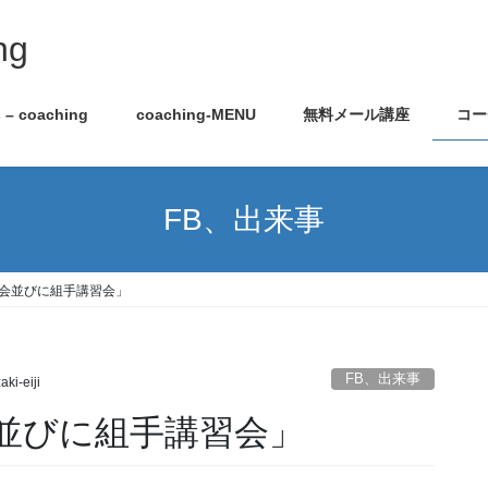
ng
s – coaching
coaching-MENU
無料メール講座
コー
FB、出来事
会並びに組手講習会」
FB、出来事
aki-eiji
並びに組手講習会」