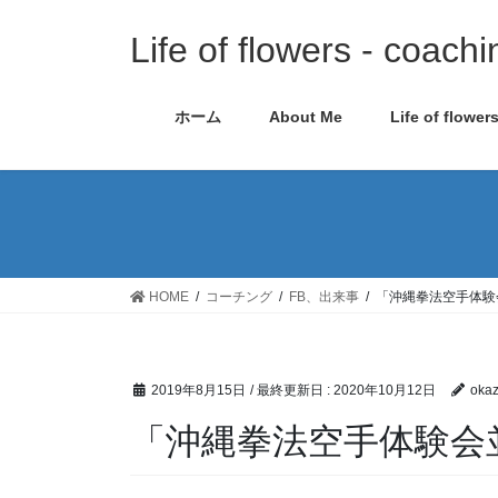
コ
ナ
ン
ビ
Life of flowers - coachi
テ
ゲ
ン
ー
ホーム
About Me
Life of flower
ツ
シ
に
ョ
移
ン
動
に
移
動
HOME
コーチング
FB、出来事
「沖縄拳法空手体験
2019年8月15日
/ 最終更新日 :
2020年10月12日
okaz
「沖縄拳法空手体験会