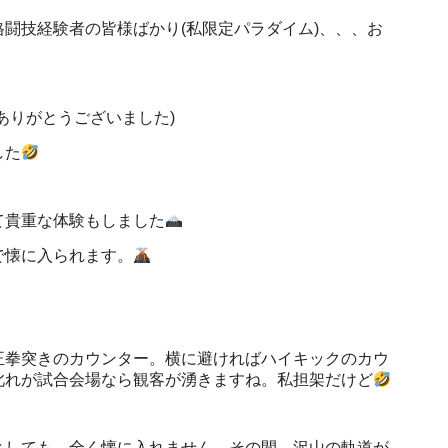
闘技経験者の皆様ばかり(私限定パラダイム)、、、お
ありがとうございました)
した
て貴重な体験もしました
で懐に入られます。
正拳突きのカウンター。横に避ければハイキックのカウ
此れが試合会場なら観客が湧きますね。私担架だけど
としても、全く懐に入れません。その間、沢山の軌道が