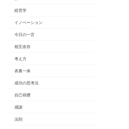
経営学
イノベーション
今日の一言
相互依存
考え方
表裏一体
成功の思考法
自己研鑽
感謝
法則